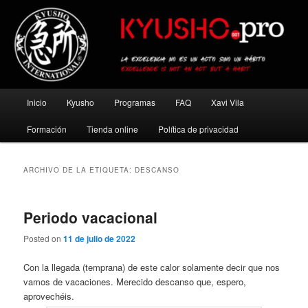
Ir
Ir
al
al
contenido
contenido
principal
secundario
Kyusho Pro
Menú
Inicio
Kyusho
Programas
FAQ
Xavi Vila
principal
Formación
Tienda online
Política de privacidad
ARCHIVO DE LA ETIQUETA:
DESCANSO
Periodo vacacional
Posted on
11 de julio de 2022
Con la llegada (temprana) de este calor solamente decir que nos
vamos de vacaciones. Merecido descanso que, espero,
aprovechéis.