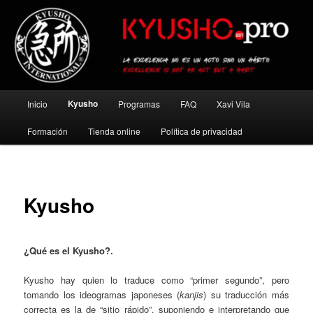
Ir
al
contenido
principal
Kyusho Pro
Menú
Kyusho
Inicio
Programas
FAQ
Xavi Vila
principal
Formación
Tienda online
Política de privacidad
Kyusho
¿Qué es el Kyusho?.
Kyusho hay quien lo traduce como “primer segundo”, pero
tomando los ideogramas japoneses (
kanjis
) su traducción más
correcta es la de “sitio rápido”, suponiendo e interpretando que