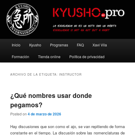
Ir
Ir
al
al
contenido
contenido
principal
secundario
Kyusho Pro
Menú
Inicio
Kyusho
Programas
FAQ
Xavi Vila
principal
Formación
Tienda online
Política de privacidad
ARCHIVO DE LA ETIQUETA:
INSTRUCTOR
¿Qué nombres usar donde
pegamos?
Posted on
4 de marzo de 2026
Hay discusiones que son como el ajo, se van repitiendo de forma
constante en el tiempo. La discusión sobre las nomenclaturas de