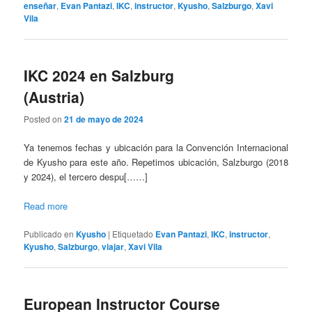
enseñar
,
Evan Pantazi
,
IKC
,
instructor
,
Kyusho
,
Salzburgo
,
Xavi
Vila
IKC 2024 en Salzburg
(Austria)
Posted on
21 de mayo de 2024
Ya tenemos fechas y ubicación para la Convención Internacional
de Kyusho para este año. Repetimos ubicación, Salzburgo (2018
y 2024), el tercero despu[……]
Read more
Publicado en
Kyusho
|
Etiquetado
Evan Pantazi
,
IKC
,
instructor
,
Kyusho
,
Salzburgo
,
viajar
,
Xavi Vila
European Instructor Course