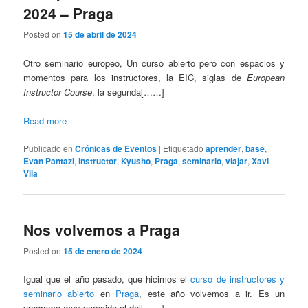
2024 – Praga
Posted on
15 de abril de 2024
Otro seminario europeo, Un curso abierto pero con espacios y
momentos para los instructores, la EIC, siglas de
European
Instructor Course
, la segunda[……]
Read more
Publicado en
Crónicas de Eventos
|
Etiquetado
aprender
,
base
,
Evan Pantazi
,
instructor
,
Kyusho
,
Praga
,
seminario
,
viajar
,
Xavi
Vila
Nos volvemos a Praga
Posted on
15 de enero de 2024
Igual que el año pasado, que hicimos el
curso de instructores y
seminario abierto
en
Praga
, este año volvemos a ir. Es un
programa muy parecido al del[……]