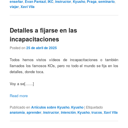
enseñar
,
Evan Pantazi
,
IKC
,
instructor
,
Kyusho
,
Praga
,
seminario
,
viajar
,
Xavi Vila
Detalles a fijarse en las
incapacitaciones
Posted on
25 de abril de 2025
Todos hemos vistos vídeos de incapacitaciones o también
llamados los famosos KOs, pero no todo el mundo se fija en los
detalles, donde toca.
Voy a se[……]
Read more
Publicado en
Artículos sobre Kyusho
,
Kyusho
|
Etiquetado
anatomía
,
aprender
,
instructor
,
intención
,
Kyusho
,
trucos
,
Xavi Vila