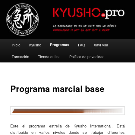
Ir
al
contenido
principal
Kyusho Pro
Menú
Programas
Inicio
Kyusho
FAQ
Xavi Vila
principal
Formación
Tienda online
Política de privacidad
Programa marcial base
Este el programa estrella de Kyusho International. Está
distribuido en varios niveles donde se trabajan diferentes