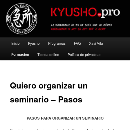
Ir
al
contenido
principal
Kyusho Pro
Menú
Inicio
Kyusho
Programas
FAQ
Xavi Vila
principal
Formación
Tienda online
Política de privacidad
Quiero organizar un
seminario – Pasos
PASOS PARA ORGANIZAR UN SEMINARIO