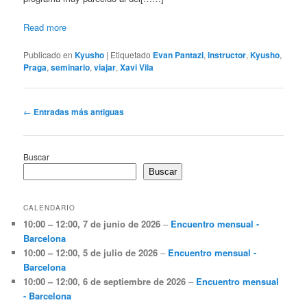
Read more
Publicado en
Kyusho
|
Etiquetado
Evan Pantazi
,
instructor
,
Kyusho
,
Praga
,
seminario
,
viajar
,
Xavi Vila
Navegación
←
Entradas más antiguas
de
entradas
Buscar
Buscar
CALENDARIO
10:00
–
12:00
,
7 de junio de 2026
–
Encuentro mensual -
Barcelona
10:00
–
12:00
,
5 de julio de 2026
–
Encuentro mensual -
Barcelona
10:00
–
12:00
,
6 de septiembre de 2026
–
Encuentro mensual
- Barcelona