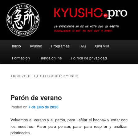
Ir
Ir
al
al
contenido
contenido
principal
secundario
Kyusho Pro
Menú
Inicio
Kyusho
Programas
FAQ
Xavi Vila
principal
Formación
Tienda online
Política de privacidad
ARCHIVO DE LA CATEGORÍA:
KYUSHO
Parón de verano
Posted on
7 de julio de 2026
Volvemos al verano y al parón, para «afilar el hacha» y estar con
los nuestros. Parar para pensar, parar para respirar y analizar
prioridades.