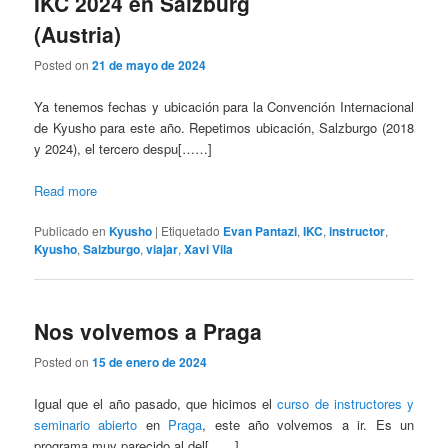
IKC 2024 en Salzburg
(Austria)
Posted on
21 de mayo de 2024
Ya tenemos fechas y ubicación para la Convención Internacional
de Kyusho para este año. Repetimos ubicación, Salzburgo (2018
y 2024), el tercero despu[……]
Read more
Publicado en
Kyusho
|
Etiquetado
Evan Pantazi
,
IKC
,
instructor
,
Kyusho
,
Salzburgo
,
viajar
,
Xavi Vila
Nos volvemos a Praga
Posted on
15 de enero de 2024
Igual que el año pasado, que hicimos el
curso de instructores y
seminario abierto
en
Praga
, este año volvemos a ir. Es un
programa muy parecido al del[……]