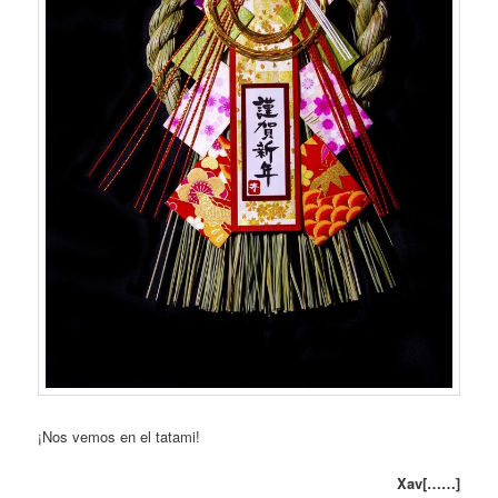
¡Nos vemos en el tatami!
Xav[……]