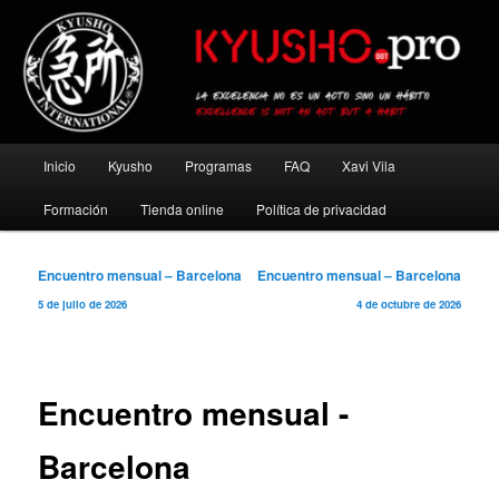
Ir
al
contenido
principal
Kyusho Pro
Menú
Inicio
Kyusho
Programas
FAQ
Xavi Vila
principal
Formación
Tienda online
Política de privacidad
Navegación
Encuentro mensual – Barcelona
Encuentro mensual – Barcelona
de
5 de julio de 2026
4 de octubre de 2026
entradas
Encuentro mensual -
Barcelona