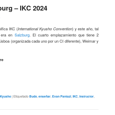
burg – IKC 2024
4
ifica IKC (
International Kyusho Convention
) y este año, tal
o era en
Salzburg
. El cuarto emplazamiento que tiene 2
isboa (organizada cada uno por un CI diferente), Weimar y
re
Kyusho
|
Etiquetado
Budo
,
enseñar
,
Evan Pantazi
,
IKC
,
instructor
,