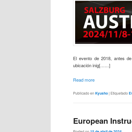
El evento de 2018, antes d
ubicación inig[……]
Read more
Publicado en
Kyusho
|
Etiquetado
E
European Instru
Posted on
15 de abril de 2024