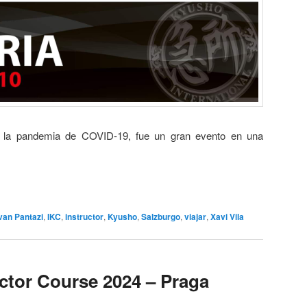
e la pandemia de COVID-19, fue un gran evento en una
van Pantazi
,
IKC
,
instructor
,
Kyusho
,
Salzburgo
,
viajar
,
Xavi Vila
ctor Course 2024 – Praga