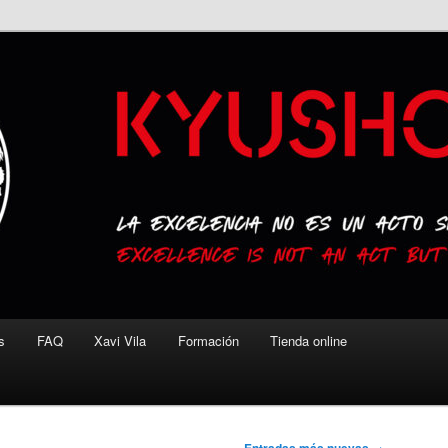
s
FAQ
Xavi Vila
Formación
Tienda online
→