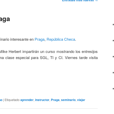
Entradas más nuevas
aga
inario interesante en
Praga
,
República Checa
.
ke Herbert impartirán un curso mostrando los entresijos
na clase especial para SGL, TI y CI. Viernes tarde visita
ho
|
Etiquetado
aprender
,
instructor
,
Praga
,
seminario
,
viajar