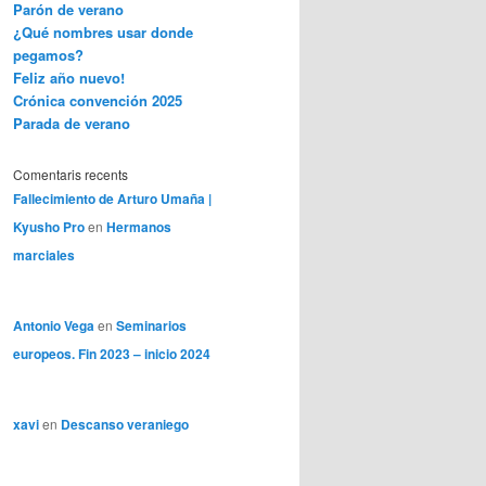
Parón de verano
¿Qué nombres usar donde
pegamos?
Feliz año nuevo!
Crónica convención 2025
Parada de verano
Comentaris recents
Fallecimiento de Arturo Umaña |
Kyusho Pro
en
Hermanos
marciales
Antonio Vega
en
Seminarios
europeos. Fin 2023 – inicio 2024
xavi
en
Descanso veraniego