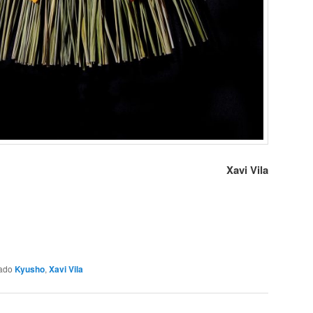
Xavi Vila
tado
Kyusho
,
Xavi Vila