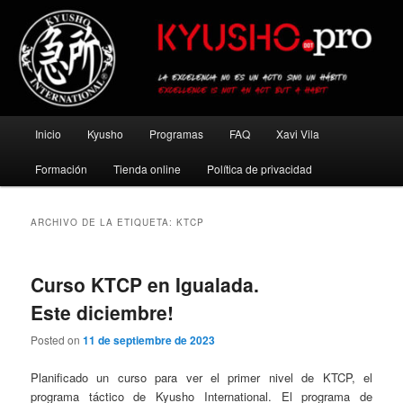
Ir
Ir
al
al
contenido
contenido
principal
secundario
Kyusho Pro
Menú
Inicio
Kyusho
Programas
FAQ
Xavi Vila
principal
Formación
Tienda online
Política de privacidad
ARCHIVO DE LA ETIQUETA:
KTCP
Curso KTCP en Igualada.
Este diciembre!
Posted on
11 de septiembre de 2023
Planificado un curso para ver el primer nivel de KTCP, el
programa táctico de Kyusho International. El programa de