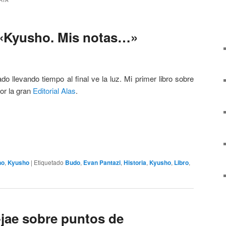
RIA
. «Kyusho. Mis notas…»
 llevando tiempo al final ve la luz. Mi primer libro sobre
or la gran
Editorial Alas
.
ho
,
Kyusho
|
Etiquetado
Budo
,
Evan Pantazi
,
Historia
,
Kyusho
,
Libro
,
-jae sobre puntos de