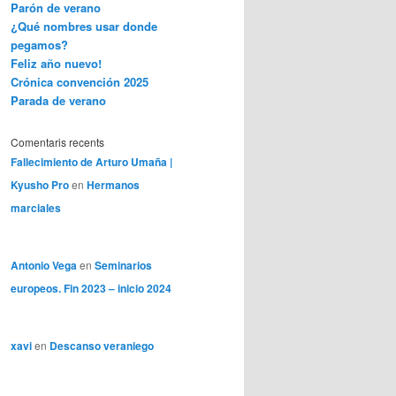
Parón de verano
¿Qué nombres usar donde
pegamos?
Feliz año nuevo!
Crónica convención 2025
Parada de verano
Comentaris recents
Fallecimiento de Arturo Umaña |
Kyusho Pro
en
Hermanos
marciales
Antonio Vega
en
Seminarios
europeos. Fin 2023 – inicio 2024
xavi
en
Descanso veraniego