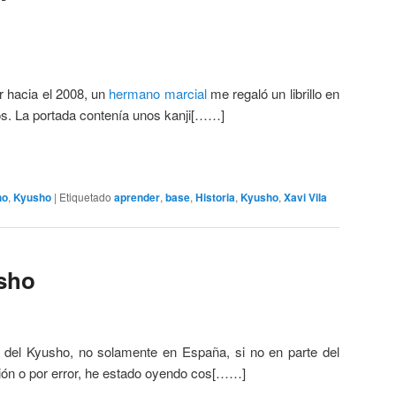
 hacia el 2008, un
hermano marcial
me regaló un librillo en
s. La portada contenía unos kanji[……]
ho
,
Kyusho
|
Etiquetado
aprender
,
base
,
Historia
,
Kyusho
,
Xavi Vila
usho
a del Kyusho, no solamente en España, si no en parte del
ión o por error, he estado oyendo cos[……]