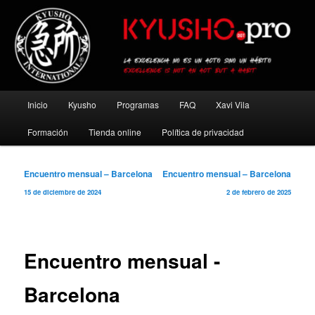
Ir
al
contenido
principal
Kyusho Pro
Menú
Inicio
Kyusho
Programas
FAQ
Xavi Vila
principal
Formación
Tienda online
Política de privacidad
Navegación
Encuentro mensual – Barcelona
Encuentro mensual – Barcelona
de
15 de diciembre de 2024
2 de febrero de 2025
entradas
Encuentro mensual -
Barcelona