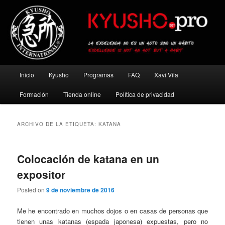
Ir
Ir
al
al
contenido
contenido
principal
secundario
Kyusho Pro
Menú
Inicio
Kyusho
Programas
FAQ
Xavi Vila
principal
Formación
Tienda online
Política de privacidad
ARCHIVO DE LA ETIQUETA:
KATANA
Colocación de katana en un
expositor
Posted on
9 de noviembre de 2016
Me he encontrado en muchos dojos o en casas de personas que
tienen unas katanas (espada japonesa) expuestas, pero no