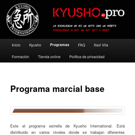
Ir
al
contenido
principal
Kyusho Pro
Menú
Programas
Inicio
Kyusho
FAQ
Xavi Vila
principal
Formación
Tienda online
Política de privacidad
Programa marcial base
Este el programa estrella de Kyusho International. Está
distribuido en varios niveles donde se trabajan diferentes