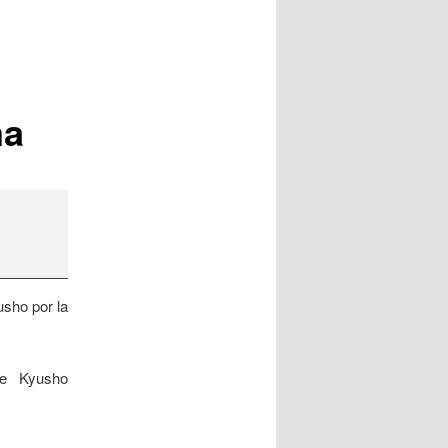
na
usho por la
de Kyusho