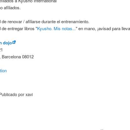
filiados a Kyusho International
o afiliados.
d de renovar / afiliarse durante el entrenamiento.
 de entregar libros "
Kyusho. Mis notas...
" en mano, ¡avisad para lleva
n dojo
21
,
Barcelona
08012
tion
enshin
jo
Publicado por
xavi