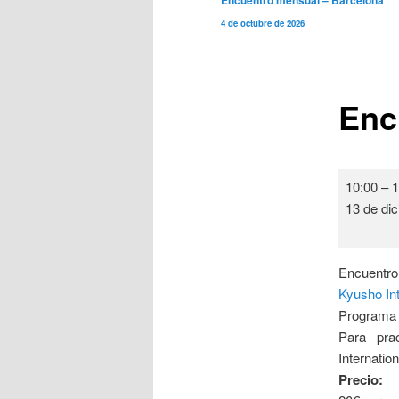
Encuentro mensual – Barcelona
de
4 de octubre de 2026
entradas
Enc
Encuentro
10:00
–
1
mensual
13 de di
-
Barcelona
Encuentro
Kyusho Int
Programa e
Para pra
Internation
Precio: