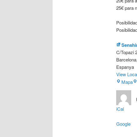
20€ para a
25€ para n
Posibilida
Posibilidad
Senshi
C/Topazi 
Barcelona
Espanya
View Loca
S
Mapa
do
iCal
Google