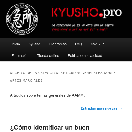
Ir
Ir
al
al
contenido
contenido
principal
secundario
Kyusho Pro
Menú
Inicio
Kyusho
Programas
FAQ
Xavi Vila
principal
Formación
Tienda online
Política de privacidad
ARCHIVO DE LA CATEGORÍA:
ARTÍCULOS GENERALES SOBRE
ARTES MARCIALES
Artículos sobre temas generales de AAMM.
Navegación
Entradas más nuevas
→
de
entradas
¿Cómo identificar un buen