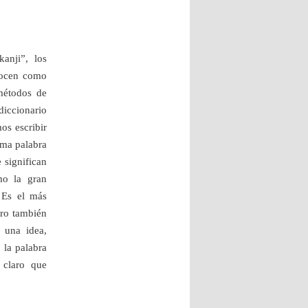
anji”, los
onocen como
 métodos de
diccionario
os escribir
sma palabra
 significan
mo la gran
 Es el más
ero también
 una idea,
 la palabra
 claro que