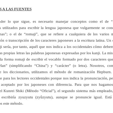
 A LAS FUENTES
nder lo que sigue, es necesario manejar conceptos como el de “k
 utilizados para escribir la lengua japonesa que vulgarmente se c
inas”; o el de “romaji”, que se refiere a cualquiera de los varios
ón o transcripción de los caracteres japoneses a la escritura latina. Un 
ji sería, por tanto, aquél que nos indica a los occidentales cómo debem
as propias letras las palabras japonesas expresadas por los kanji. La mi
 la forma romaji de escribir el vocablo formado por dos caracteres que
 Han” (simplificando “China”) y “carácter” (o letra). Nosotros, co
e los diccionarios, utilizamos el método de romanización Hepburn.
e para los lectores occidentales porque nos indica la pronunciación, p
 aceptado por los japoneses con diferencia. Para que nos hagamos
el Kunrei Shiki (Método “Oficial”), el segundo sistema más empleado,
e escribiría zyuzyutu (zyûzyutu), aunque se pronuncie igual. Está
s este método.