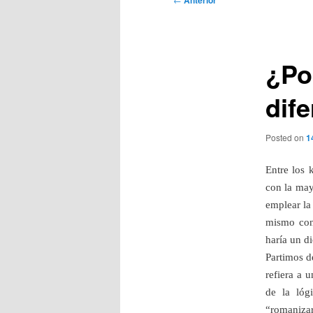
Anterior
de
entradas
¿Po
dif
Posted on
1
Entre los 
con la may
emplear la 
mismo conc
haría un d
Partimos d
refiera a 
de la lóg
“romanizar