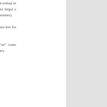
i-romaji se
(u larga) o
erentes).
ra leer los
s “on” como
e):