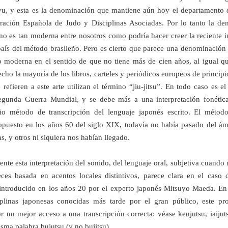
yu, y esta es la denominación que mantiene aún hoy el departamento d
ración Española de Judo y Disciplinas Asociadas. Por lo tanto la d
” no es tan moderna entre nosotros como podría hacer creer la reciente 
país del método brasileño. Pero es cierto que parece una denominación 
o moderna en el sentido de que no tiene más de cien años, al igual qu
echo la mayoría de los libros, carteles y periódicos europeos de principi
refieren a este arte utilizan el término “jiu-jitsu”. En todo caso es e
Segunda Guerra Mundial, y se debe más a una interpretación fonétic
rio método de transcripción del lenguaje japonés escrito. El métod
puesto en los años 60 del siglo XIX, todavía no había pasado del ám
as, y otros ni siquiera nos habían llegado.
nte esta interpretación del sonido, del lenguaje oral, subjetiva cuando 
es basada en acentos locales distintivos, parece clara en el caso de
 introducido en los años 20 por el experto japonés Mitsuyo Maeda. En
iplinas japonesas conocidas más tarde por el gran público, este p
or un mejor acceso a una transcripción correcta: véase kenjutsu, iaijuts
isma palabra bujutsu (y no bujitsu).