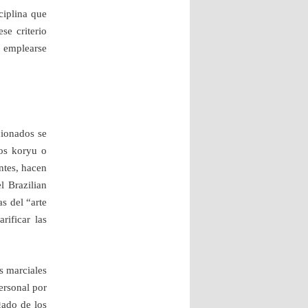
ciplina que
se criterio
a emplearse
cionados se
los koryu o
antes, hacen
l Brazilian
as del “arte
rificar las
s marciales
ersonal por
gado de los