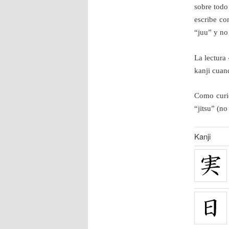
sobre todo
escribe co
“juu” y no 
La lectura
kanji cuand
Como curio
“jitsu” (n
Kanji