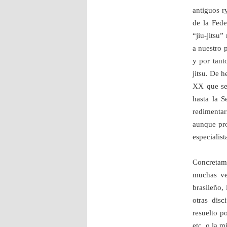
antiguos r
de la Fede
“jiu-jitsu
a nuestro 
y por tant
jitsu. De h
XX que se 
hasta la 
redimenta
aunque pro
especialist
Concretame
muchas vec
brasileño,
otras disc
resuelto p
etc. o la m