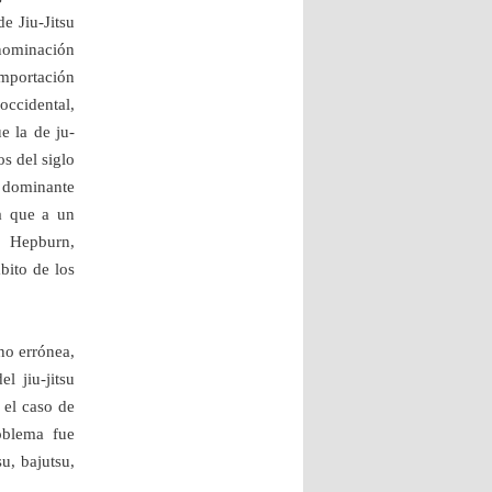
e Jiu-Jitsu
enominación
importación
occidental,
e la de ju-
os del siglo
l dominante
a que a un
o Hepburn,
bito de los
no errónea,
l jiu-jitsu
 el caso de
roblema fue
u, bajutsu,