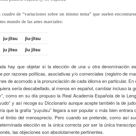
cuadro de “variaciones sobre un mismo tema” que suelen encontrarse
imo mundo de las artes marciales:
ju-jitsu
jiu-jitsu
ju jitsu
jiu jitsu
da hay que objetar si la elección de una u otra denominación e
 por razones políticas, asociativas y/o comerciales (registro de mar
nes de acomodo a la pronunciación de cada idioma en particular. En 
quiera sería descabellado, al menos en español, cambiar incluso la gra
 “y”, como en su día propuso la Real Academia Española de la Leng
yudo” y así recoge su Diccionario aunque acepte también la de jud
ería que la grafía “yuyutsu” llegara a ser popular o más bien entrara
 el limbo del menosprecio. Pero cuando se pretende, como así suel
terminada elección es la única correcta por ser la única transcripci
aponés, las objeciones son absolutamente pertinentes.