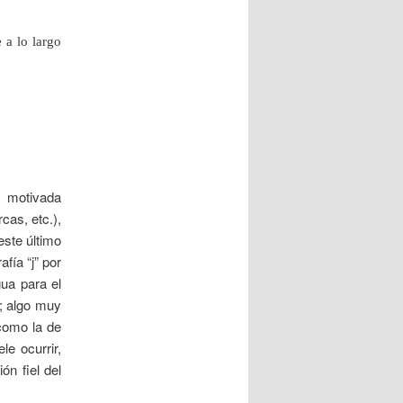
 a lo largo
s motivada
cas, etc.),
este último
fía “j” por
ua para el
o; algo muy
 como la de
e ocurrir,
ón fiel del