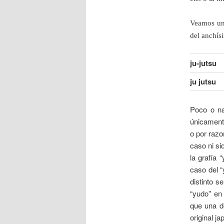
Veamos un 
del anchís
ju-jutsu
ju jutsu
Poco o na
únicamente
o por razo
caso ni si
la grafía
caso del “
distinto s
“yudo” en
que una de
original j