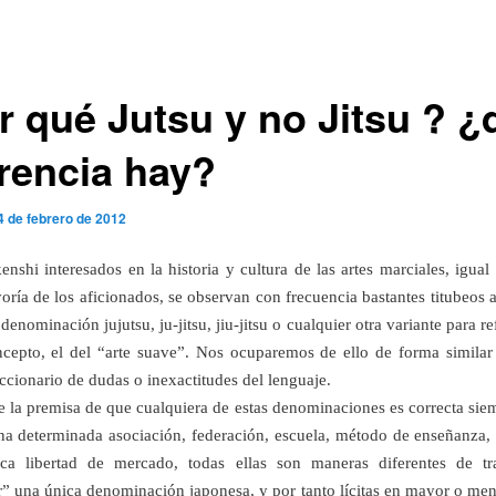
r qué Jutsu y no Jitsu ? ¿
erencia hay?
4 de febrero de 2012
kenshi interesados en la historia y cultura de las artes marciales, igual
oría de los aficionados, se observan con frecuencia bastantes titubeos a
denominación jujutsu, ju-jitsu, jiu-jitsu o cualquier otra variante para re
epto, el del “arte suave”. Nos ocuparemos de ello de forma simila
iccionario de dudas o inexactitudes del lenguaje.
e la premisa de que cualquiera de estas denominaciones es correcta sie
una determinada asociación, federación, escuela, método de enseñanza, 
ica libertad de mercado, todas ellas son maneras diferentes de tra
” una única denominación japonesa, y por tanto lícitas en mayor o me