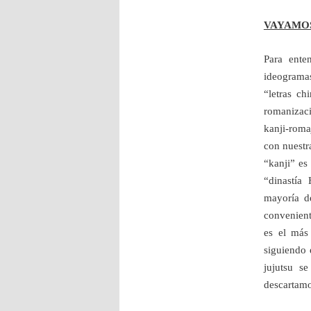
VAYAMOS
Para ente
ideogramas
“letras ch
romanizaci
kanji-roma
con nuestr
“kanji” es
“dinastía
mayoría d
convenient
es el más
siguiendo 
jujutsu s
descartamo