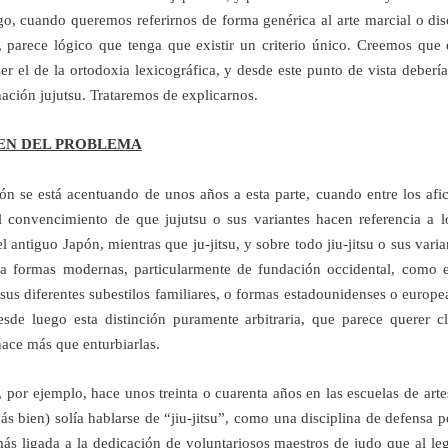
o, cuando queremos referirnos de forma genérica al arte marcial o dis
 parece lógico que tenga que existir un criterio único. Creemos que e
ser el de la ortodoxia lexicográfica, y desde este punto de vista deberí
ación jujutsu. Trataremos de explicarnos.
EN DEL PROBLEMA
ón se está acentuando de unos años a esta parte, cuando entre los afi
l convencimiento de que jujutsu o sus variantes hacen referencia a 
l antiguo Japón, mientras que ju-jitsu, y sobre todo jiu-jitsu o sus vari
 a formas modernas, particularmente de fundación occidental, como e
 sus diferentes subestilos familiares, o formas estadounidenses o europe
sde luego esta distinción puramente arbitraria, que parece querer cla
hace más que enturbiarlas.
 por ejemplo, hace unos treinta o cuarenta años en las escuelas de arte
ás bien) solía hablarse de “jiu-jitsu”, como una disciplina de defensa p
ás ligada a la dedicación de voluntariosos maestros de judo que al le