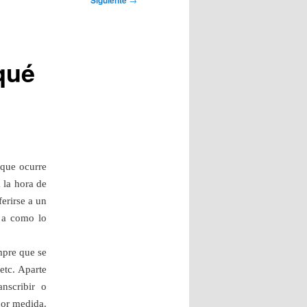
Siguiente
qué
 que ocurre
 la hora de
ferirse a un
r a como lo
mpre que se
etc. Aparte
nscribir o
nor medida.