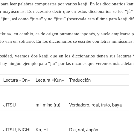
 para leer palabras compuestas por varios kanji. En los diccionarios kanj
n mayúsculas. Es necesario decir que en estos diccionarios se lee “jû” 
“jiu”, así como “jutsu” y no “jitsu” (reservada esta última para kanji dif
 «kun», en cambio, es de origen puramente japonés, y suele emplearse pa
o van en solitario. En los diccionarios se escribe con letras minúsculas.
sidad, veamos dos kanji que en los diccionarios tienen sus lectura
o hay ningún ejemplo para “jiu” por las razones que veremos más adelant
Lectura «On»
Lectura «Kun»
Traducción
JITSU
mi, mino (ru)
Verdadero, real, fruto, baya
JITSU, NICHI
Ka, Hi
Dia, sol, Japón