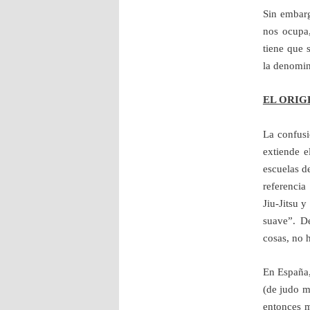
Sin embarg
nos ocupa,
tiene que 
la denomin
EL ORIG
La confusi
extiende e
escuelas de
referencia
Jiu-Jitsu y
suave”. De
cosas, no 
En España,
(de judo m
entonces m