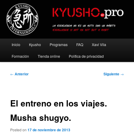
Ir
al
contenido
principal
Kyusho Pro
Menú
Inicio
Kyusho
Programas
FAQ
Xavi Vila
principal
Formación
Tienda online
Política de privacidad
Navegación
←
Anterior
Siguiente
→
de
entradas
El entreno en los viajes.
Musha shugyo.
Posted on
17 de noviembre de 2013