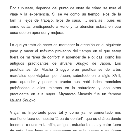
Por supuesto, depende del punto de vista de cómo se mire el
viaje y la experiencia. Si se ve como un tiempo lejos de la
família, lejos del trabajo, lejos de casa, … será así, pues es
como estás predispuesto a verlo y tu atención estará en otra
cosa que en aprender y mejorar.
Lo que yo trato de hacer es mantener la atención en el siguiente
paso y sacar el máximo provecho del tiempo en el que estoy
fuera de mi “área de confort” y aprender de ello; casi como los
antiguos practicantes de
Musha Shugyo
de Japón. Los
practicantes del Musha Shugyo eran practicantes de artes
marciales que viajaban por Japón, sobretodo en el siglo XVII,
para aprender y poner a prueba sus habilidades marciales
probándose a ellos mismos en la naturaleza y con otros
practicante en sus
dojos
. Miyamoto Musashi fue un famoso
Musha Shugyo
.
Viajar es importante pues tal y como ya he comentado nos
mantiene fuera de nuestra “área de confort”, que es el área donde
tenemos a nuestra família, amigos, estudiantes, … y estar fuera
de esta área hace que pensemos en más cosas y de forma