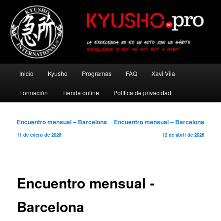
Ir
al
contenido
principal
Kyusho Pro
Menú
Inicio
Kyusho
Programas
FAQ
Xavi Vila
principal
Formación
Tienda online
Política de privacidad
Navegación
Encuentro mensual – Barcelona
Encuentro mensual – Barcelona
de
11 de enero de 2026
12 de abril de 2026
entradas
Encuentro mensual -
Barcelona